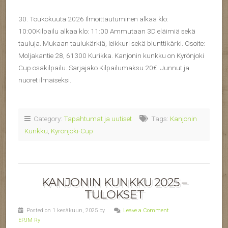
30. Toukokuuta 2026 Ilmoittautuminen alkaa klo:
10:00Kilpailu alkaa klo: 11:00 Ammutaan 3D eläimiä sekä
tauluja. Mukaan taulukärkiä, leikkuri sekä blunttikärki. Osoite:
Moljakantie 28, 61300 Kurikka. Kanjonin kunkku on Kyrönjoki
Cup osakilpailu. Sarjajako Kilpailumaksu 20€. Junnut ja
nuoret ilmaiseksi.
Category:
Tapahtumat ja uutiset
Tags:
Kanjonin
Kunkku
,
Kyrönjoki-Cup
KANJONIN KUNKKU 2025 –
TULOKSET
Posted on 1 kesäkuun, 2025 by
Leave a Comment
EPJM Ry