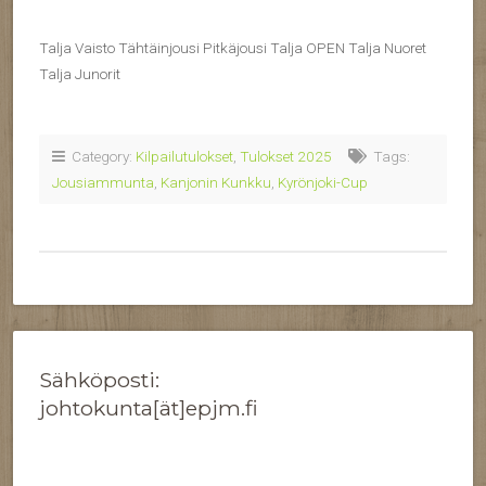
Talja Vaisto Tähtäinjousi Pitkäjousi Talja OPEN Talja Nuoret
Talja Junorit
Category:
Kilpailutulokset
,
Tulokset 2025
Tags:
Jousiammunta
,
Kanjonin Kunkku
,
Kyrönjoki-Cup
Sähköposti:
johtokunta[ät]epjm.fi